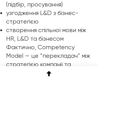
(підбір, просування)
узгодження L&D з бізнес-
стратегією
створення спільної мови між
HR, L&D та бізнесом
Фактично, Competency
Model — це “перекладач” між
стратегією компанії та
щоденною поведінкою
людей.
Помилкова інтерпретація
Типові помилки у роботі з
моделями компетенцій: