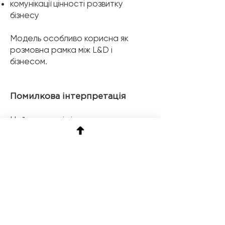
комунікації цінності розвитку
бізнесу
Модель особливо корисна як
розмовна рамка між L&D і
бізнесом.
Помилкова інтерпретація
Найпоширеніші помилки у
використанні 70–20–10:
❌ Це точна формула (70%, 20%,
10%)
Ці цифри — орієнтовні, а не
універсальні для всіх ролей і
компаній.
❌ 10% формального навчання