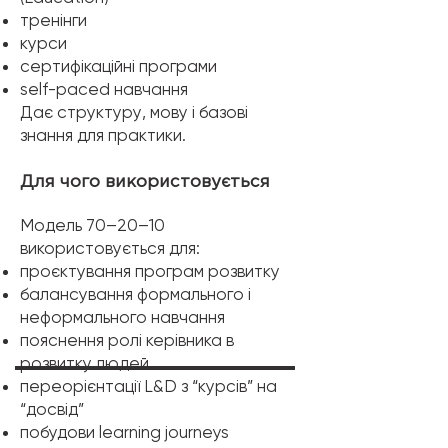
тренінги
курси
сертифікаційні програми
self-paced навчання
Дає структуру, мову і базові
знання для практики.
​Для чого використовується
Модель 70–20–10
використовується для:
проєктування програм розвитку
балансування формального і
неформального навчання
пояснення ролі керівника в
розвитку людей
переорієнтації L&D з “курсів” на
“досвід”
побудови learning journeys