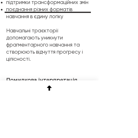
підтримки трансформаційних змін
поєднання різних форматів
навчання в єдину логіку
Навчальні траєкторії
допомагають уникнути
фрагментарного навчання та
створюють відчуття прогресу і
цілісності.
Помилкова інтерпретація
Типові помилки у використанні
learning journeys:
❌ Learning journey = перелік курсів
Без логіки, практики та підтримки
це не траєкторія, а каталог.
❌ Одна траєкторія підходить усім