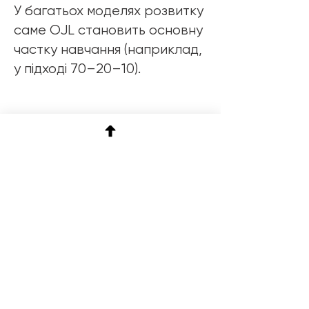
У багатьох моделях розвитку
саме OJL становить основну
частку навчання (наприклад,
у підході 70–20–10).
Помилкова інтерпретація
Типові хибні уявлення про
On-the-Job Learning:
❌ On-the-Job Learning =
“кинути в роботу без
підтримки”
Без структури, зворотного
зв’язку і рефлексії це не