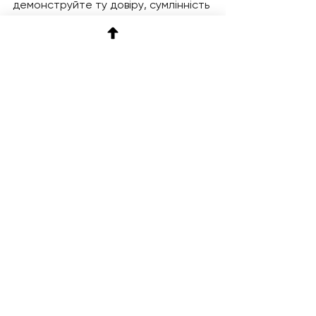
демонструйте ту довіру, сумлінність 
і робочу етику, яких очікуєте від 
своєї команди. 
Лідери, які уособлюють ці цінності, 
надихають інших наслідувати їх.
Які з цих порад ви вже застосовуєте 
у своїй роботі? 
Діліться своїми думками в 
коментарях!👇 
Авторка - 
Anna Lukianenko