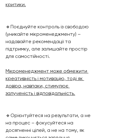
критики.
🔹Поєднуйте контроль із свободою 
(уникайте мікроменеджменту) – 
надавайте рекомендації та 
підтримку, але залишайте простір 
для самостійності. 
Мікроменеджмент може обмежити 
креативність і мотивацію, тоді як 
довіра, навпаки, стимулює 
залученість і відповідальність.
🔹Орієнтуйтеся на результати, а не 
на процес – фокусуйтеся на 
досягненні цілей, а не на тому, як 
саме виконується завдання. 