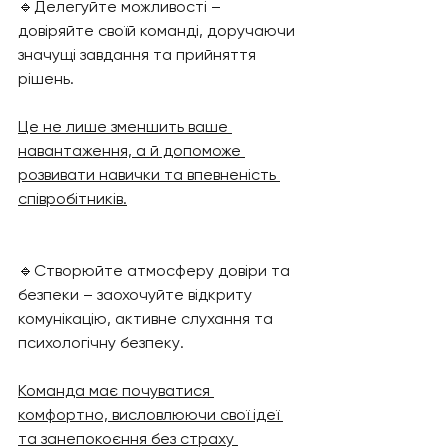
🔹Делегуйте можливості – 
довіряйте своїй команді, доручаючи 
значущі завдання та прийняття 
рішень. 
Це не лише зменшить ваше 
навантаження, а й допоможе 
розвивати навички та впевненість 
співробітників.
🔹Створюйте атмосферу довіри та 
безпеки – заохочуйте відкриту 
комунікацію, активне слухання та 
психологічну безпеку. 
Команда має почуватися 
комфортно, висловлюючи свої ідеї 
та занепокоєння без страху 