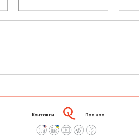
Чи варто навчати всіх
Як п
керівників коучинговому
корп
підходу?
Контакти
Про нас