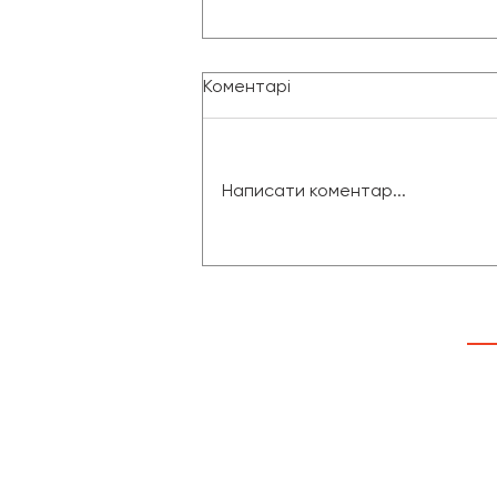
Коментарі
Написати коментар...
Масштабування бізнесу за
кордон: культурні бар’єри
та комунікація