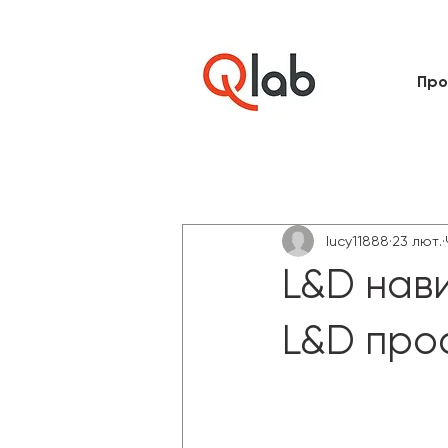
Про
All Posts
lucy11888
23 лют.
L&D нави
L&D про