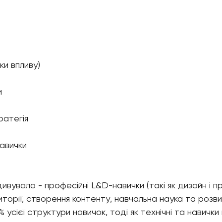
чки впливу)
и
ратегія
авички
ивувало - професійні L&D-навички (такі як дизайн і п
иторії, створення контенту, навчальна наука та розви
 усієї структури навичок, тоді як технічні та навички