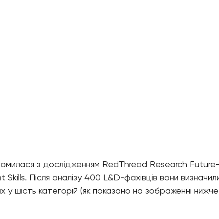
милася з дослідженням RedThread Research Future-P
t Skills. Після аналізу 400 L&D-фахівців вони визначи
х у шість категорій (як показано на зображенні нижче)