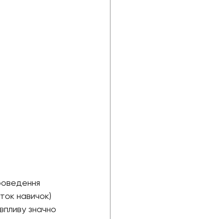
роведення 
ток навичок) 
 впливу значно 