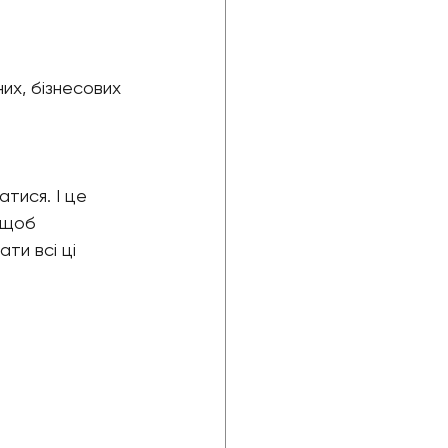
их, бізнесових 
тися. І це 
 щоб 
и всі ці 