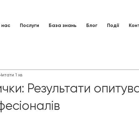
 нас
Послуги
База знань
Блог
Події
Кон
Читати 1 хв
чки: Результати опитув
фесіоналів