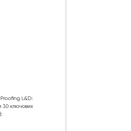
roofing L&D: 
ли 30 ключових 
: