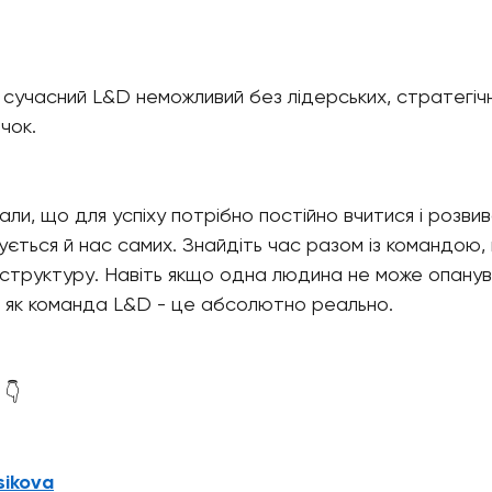
 сучасний L&D неможливий без лідерських, стратегічн
чок.
ли, що для успіху потрібно постійно вчитися і розвива
ється й нас самих. Знайдіть час разом із командою,
труктуру. Навіть якщо одна людина не може опануват
 як команда L&D - це абсолютно реально.
👇 
sikova