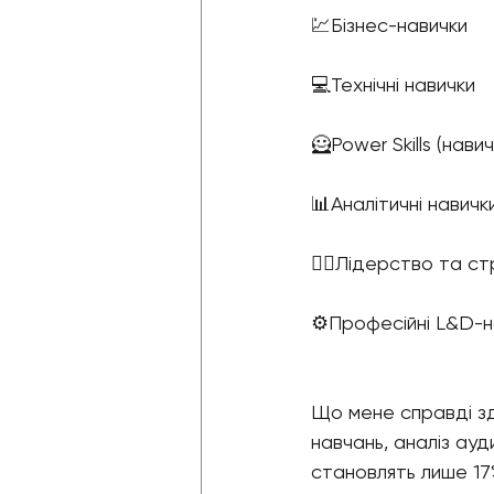
💹Бізнес-навички
💻Технічні навички
🦸Power Skills (нави
📊Аналітичні навичк
👨‍⚖️Лідерство та ст
⚙️Професійні L&D-н
Що мене справді зд
навчань, аналіз ауд
становлять лише 17%