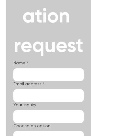
ation 
request
Name
*
Email address
*
Your inquiry
Choose an option