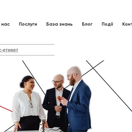
 нас
Послуги
База знань
Блог
Події
Кон
с-етикет