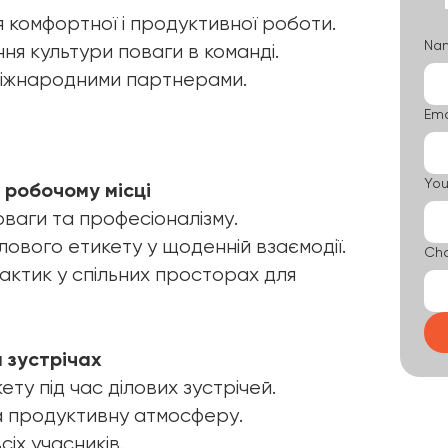
я комфортної і продуктивної роботи.
Na
ня культури поваги в команді.
міжнародними партнерами.
Ema
You
а робочому місці
аги та професіоналізму.
ового етикету у щоденній взаємодії.
Cho
ктик у спільних просторах для
а зустрічах
ету під час ділових зустрічей.
а продуктивну атмосферу.
сіх учасників.