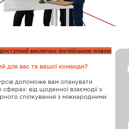
 доступний виключно англійською мовою
й для вас та вашої команди?
курсів допоможе вам опанувати
х сферах: від щоденної взаємодії з
рного спілкування з міжнародними