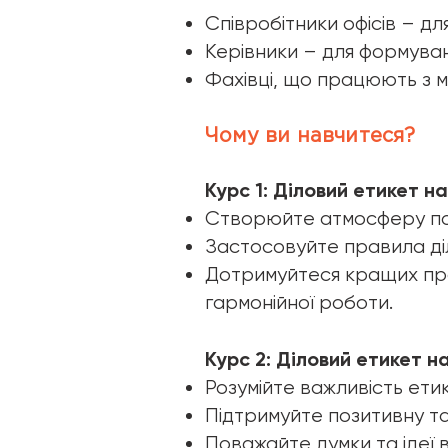
Співробітники офісів – дл
Керівники – для формуван
Фахівці, що працюють з 
Чому ви навчитеся?
Курс 1: Діловий етикет н
Створюйте атмосферу пов
Застосовуйте правила діл
Дотримуйтеся кращих пра
гармонійної роботи.
Курс 2: Діловий етикет н
Розумійте важливість етик
Підтримуйте позитивну т
Поважайте думки та ідеї в