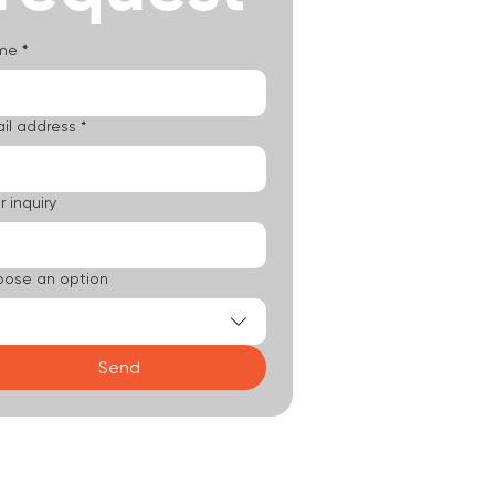
me
*
il address
*
r inquiry
ose an option
Send