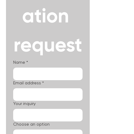
ation 
request
Name
*
Email address
*
Your inquiry
Choose an option