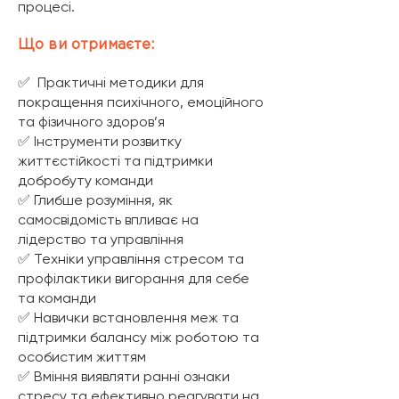
процесі.
Що ви отримаєте:
✅
Практичні методики для
покращення психічного, емоційного
та фізичного здоров’я
✅ Інструменти розвитку
життєстійкості та підтримки
добробуту команди
✅ Глибше розуміння, як
самосвідомість впливає на
лідерство та управління
✅ Техніки управління стресом та
профілактики вигорання для себе
та команди
✅ Навички встановлення меж та
підтримки балансу між роботою та
особистим життям
✅ Вміння виявляти ранні ознаки
стресу та ефективно реагувати на