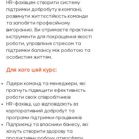
HR-фахівцям створити систему
підтримки добробуту в компанії,
розвинути життєстійкість команди
та запобігти професійному
вигоранню. Ви отримаєте практичні
інструменти для покращення якості
роботи, управління стресом та
підтримки балансу між роботою та
особистим життям.
Для кого цей курс:
Лідери команд та менеджери, які
прагнуть підвищити ефективність
роботи своїх співробітників
HR-фахівці, що відповідають за
корпоративний добробут та
програми підтримки працівників
Підприємці та власники бізнесу, які
хочуть створити здорову та
продуктивну робочу атмосферу