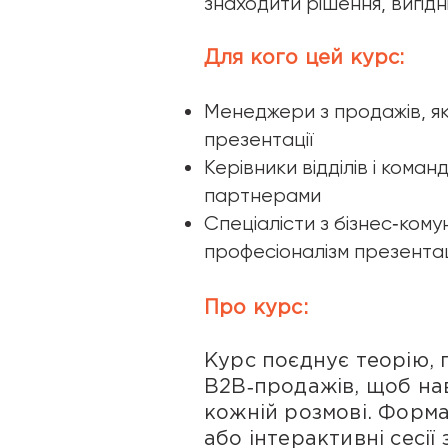
знаходити рішення, вигідн
Для кого цей курс:
Менеджери з продажів, які
презентації
Керівники відділів і кома
партнерами
Спеціалісти з бізнес‑комун
професіоналізм презентаці
Про курс:
Курс поєднує теорію, 
B2B‑продажів, щоб нав
кожній розмові. Форм
або інтерактивні сесії