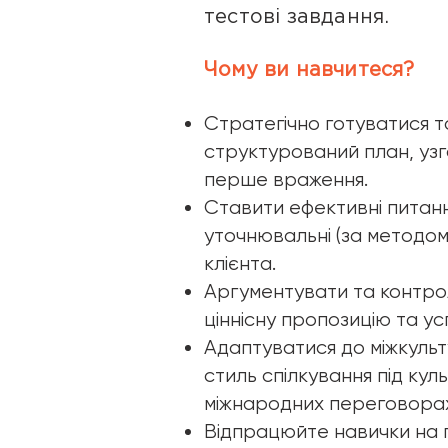
тестові завдання.
Чому ви навчитеся?
Стратегічно готуватися т
структурований план, узг
перше враження.
Ставити ефективні питання
уточнювальні (за методо
клієнта.
Аргументувати та контро
ціннісну пропозицію та у
Адаптуватися до міжкульт
стиль спілкування під ку
міжнародних переговора
Відпрацюйте навички на п