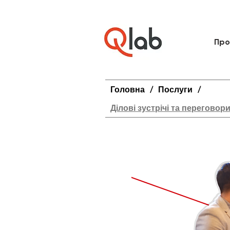
Про
Головна
/
Послуги
/
Ділові зустрічі та переговор