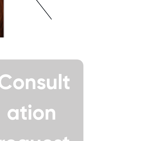
Consult
ation 