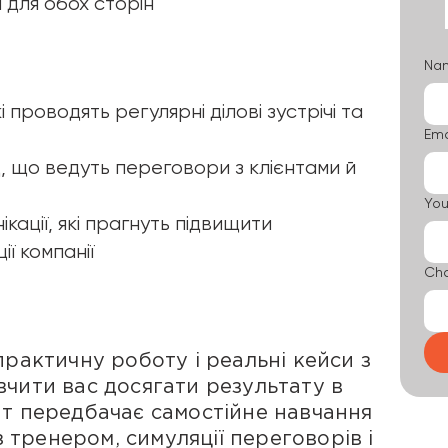
і для обох сторін
Na
 проводять регулярні ділові зустрічі та
Ema
нд, що ведуть переговори з клієнтами й
You
ікації, які прагнуть підвищити
ї компанії
Cho
практичну роботу і реальні кейси з
чити вас досягати результату в
ат передбачає самостійне навчання
 з тренером, симуляції переговорів і