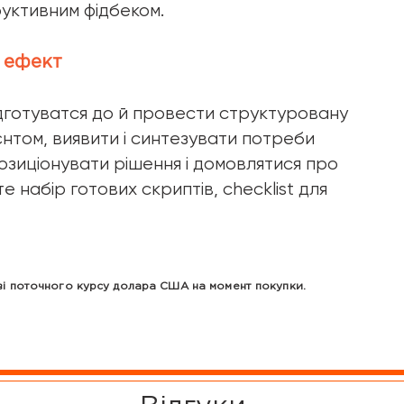
руктивним фідбеком.
й ефект
ідготуватся до й провести структуровану
єнтом, виявити і синтезувати потреби
озиціонувати рішення і домовлятися про
е набір готових скриптів, checklist для
ові поточного курсу долара США на момент покупки.