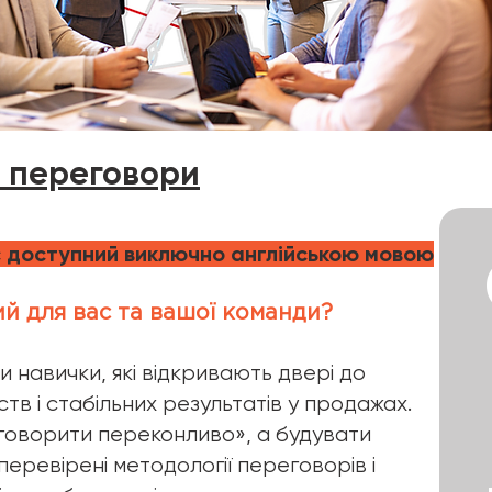
та переговори
 доступний виключно англійською мовою
й для вас та вашої команди?
 навички, які відкривають двері до
в і стабільних результатів у продажах.
говорити переконливо», а будувати
перевірені методології переговорів і