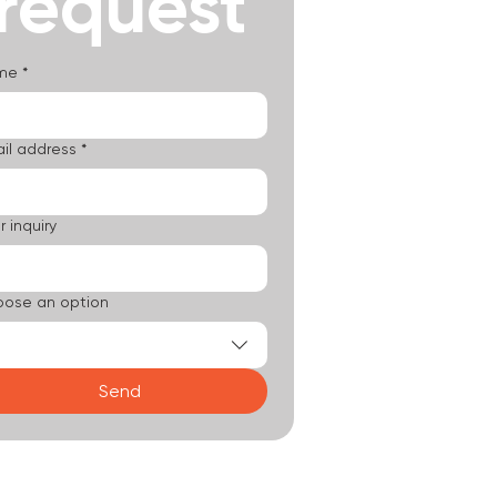
request
me
*
il address
*
r inquiry
ose an option
Send