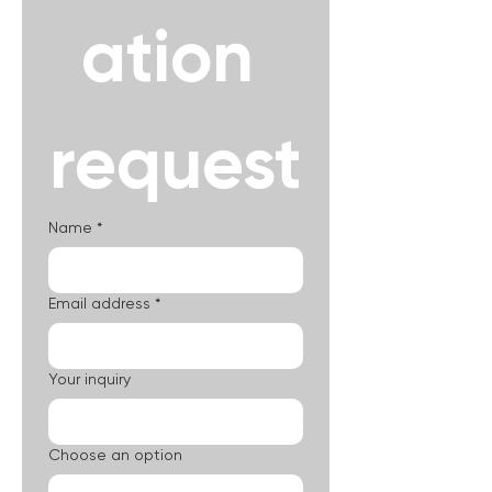
ation 
request
Name
*
Email address
*
Your inquiry
Choose an option