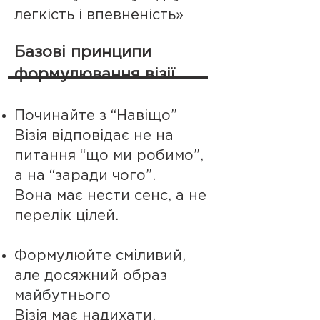
легкість і впевненість»
Базові принципи
формулювання візії
Починайте з “Навіщо”
Візія відповідає не на
питання “що ми робимо”,
а на “заради чого”.
Вона має нести сенс, а не
перелік цілей.
Формулюйте сміливий,
але досяжний образ
майбутнього
Візія має надихати,