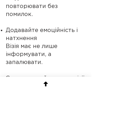
повторювати без
помилок.
Додавайте емоційність і
натхнення
Візія має не лише
інформувати, а
запалювати.
Ставте людей у центр візії
Навіть якщо це про
технології — це про
людей, для людей і разом
із ними.
Орієнтуйтесь на